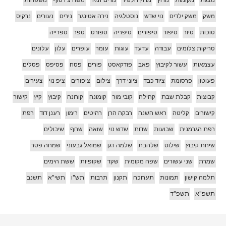
מצגת
מקומות
מרוץ
מרוץ הלפיד
מרים זמיר
משה צ'רטוף
משפחות
משק
משק ילדים
נוי שדש
נוסטלגיה
נירה אטינגר
נירים
נעורים
נרקיס
סוכות
סיור
סיפור
סיפורים
סיפריה
ספורט
ספר
ספרייה
סריקות צלומים
עבודה
עדעד
עוגות
עומר
עופרים
עלון
עלונים
עצמאות
עשור לקיבוץ
פאב
פודקאסט
פורים
פסח
פסיפס
פסלים
פעוטון
פרסומת
ציוד כבד
ציוני דרך
צילום
ציפורים
ציפ נוי
צעירים
קבוצות
קבלת שבת
קהילה
קובי מור
קומונה
קורונה
קיבוץ
קיץ
קישור
קישורים
קליטה
ראש השנה
רבקה הרן
רהיטים
רימון
רענן דוד
רפת
רפת הגרמנית
שבועות
שדות
שדש נוי
שואה
שחף
שיבולים
שיחת קיבוץ
שילוט
שלהבת
שלמה דגן
שמואל גבעוני
שמחה פטר
שמרת
שני עשורים
שפה מקומית
שקד
שקופיות
ששת הימים
תלמה קישון
תמונות
תערוכה
תקנון
תרבות
תש"ו
תשי"א
תשנב
תשפ"א
תשפ"ד