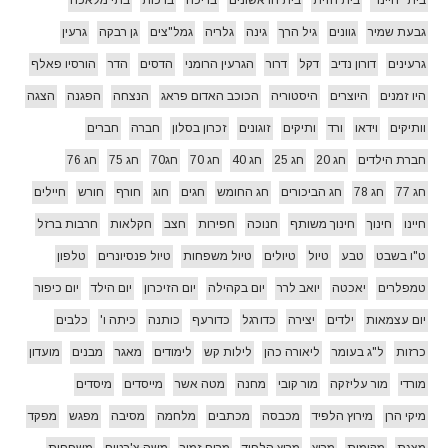
בית "חיינו"
בית הזית
בית הראשונים
בריכה
ברכות
בתי מלאכה
גבעת שמיר
גוונים
גיל הרך
גינה
גלריה
גמל"צים
גן רבקה
גרעין
גרעינים
דורון נדיב
דקל
דרור
הגרעין הרומני
הדסים
הדר
הורסיו פאלף
היו זמנים
היוצרים
היסטוריה
הכוכב האדום פראג
הנצחה
הפגנה
הצגה
וותיקים
וידאו
ורד
ותיקים
זוגונים
זכרון בסלון
חברה
חברים
חברת הילדים
חג 20
חג 25
חג 40
חג 70
חג70
חג 75
חג 76
חג 77
חג 78
חג הביכורים
חג החומש
חגים
חוג
חורף
חורש
חיילים
חיינו
חינוך
חינוך משותף
חנוכה
חפירות
חצב
חקלאות
חרבות ברזל
ט"ו בשבט
טבע
טיול
טיולים
טיול משפחות
טיול פנסיונרים
טלפון
טמפלרים
יאכטה
יואב לרר
יום בקהילה
יום הזיכרון
יום הילד
יום כיפור
יום עצמאות
ילדים
יצירה
כדורגל
כדורעף
כותנה
כיתה ו'
כלבים
כרזות
ל"ג בעומר
ליאורה כהן
לילות קש
לימודים
מאגר
מבנים
מועדון
מורדי
מור עליזקה
מור קובי
מחנה
מטה אשר
מייסדים
מיסדים
מיקי הרן
מירוץ הלפיד
מכבסה
מכתבים
מלחמה
מסיבה
מפגש
מפקד