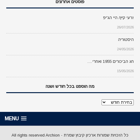
פוסטים אחרונים
זרעי קיץ/ היי הג'יפ
26/07/2026
היסטוריה
24/05/2026
חג הביכורים 1955 ואחרי….
15/05/2026
מה הוספנו בכל חודש ושנה
מה
הוספנו
בכל
MENU
חודש
ושנה
כל הזכויות שמורות ארכיון קיבוץ שמרת - All rights reserved Archion