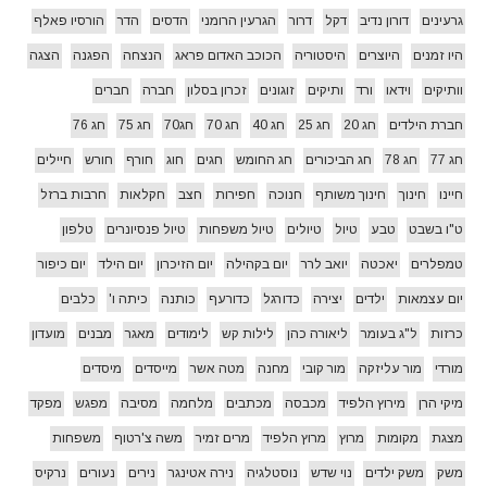
גרעינים
דורון נדיב
דקל
דרור
הגרעין הרומני
הדסים
הדר
הורסיו פאלף
היו זמנים
היוצרים
היסטוריה
הכוכב האדום פראג
הנצחה
הפגנה
הצגה
וותיקים
וידאו
ורד
ותיקים
זוגונים
זכרון בסלון
חברה
חברים
חברת הילדים
חג 20
חג 25
חג 40
חג 70
חג70
חג 75
חג 76
חג 77
חג 78
חג הביכורים
חג החומש
חגים
חוג
חורף
חורש
חיילים
חיינו
חינוך
חינוך משותף
חנוכה
חפירות
חצב
חקלאות
חרבות ברזל
ט"ו בשבט
טבע
טיול
טיולים
טיול משפחות
טיול פנסיונרים
טלפון
טמפלרים
יאכטה
יואב לרר
יום בקהילה
יום הזיכרון
יום הילד
יום כיפור
יום עצמאות
ילדים
יצירה
כדורגל
כדורעף
כותנה
כיתה ו'
כלבים
כרזות
ל"ג בעומר
ליאורה כהן
לילות קש
לימודים
מאגר
מבנים
מועדון
מורדי
מור עליזקה
מור קובי
מחנה
מטה אשר
מייסדים
מיסדים
מיקי הרן
מירוץ הלפיד
מכבסה
מכתבים
מלחמה
מסיבה
מפגש
מפקד
מצגת
מקומות
מרוץ
מרוץ הלפיד
מרים זמיר
משה צ'רטוף
משפחות
משק
משק ילדים
נוי שדש
נוסטלגיה
נירה אטינגר
נירים
נעורים
נרקיס