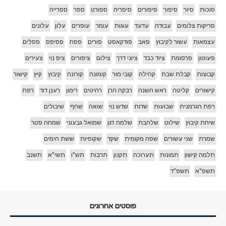
סוכות
סיור
סיפור
סיפורים
סיפריה
ספורט
ספר
ספרייה
סריקות צלומים
עבודה
עדעד
עוגות
עומר
עופרים
עלון
עלונים
עצמאות
עשור לקיבוץ
פאב
פודקאסט
פורים
פסח
פסיפס
פסלים
פעוטון
פרסומת
ציוד כבד
ציוני דרך
צילום
ציפורים
ציפ נוי
צעירים
קבוצות
קבלת שבת
קהילה
קובי מור
קומונה
קורונה
קיבוץ
קיץ
קישור
קישורים
קליטה
ראש השנה
רבקה הרן
רהיטים
רימון
רענן דוד
רפת
רפת הגרמנית
שבועות
שדות
שדש נוי
שואה
שחף
שיבולים
שיחת קיבוץ
שילוט
שלהבת
שלמה דגן
שמואל גבעוני
שמחה פטר
שמרת
שני עשורים
שפה מקומית
שקד
שקופיות
ששת הימים
תלמה קישון
תמונות
תערוכה
תקנון
תרבות
תש"ו
תשי"א
תשנב
תשפ"א
תשפ"ד
פוסטים אחרונים