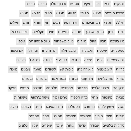
וותיקים
וידאו
ורד
ותיקים
זוגונים
זכרון בסלון
חברה
חברים
חברת הילדים
חג 20
חג 25
חג 40
חג 70
חג70
חג 75
חג 76
חג 77
חג 78
חג הביכורים
חג החומש
חגים
חוג
חורף
חורש
חיילים
חיינו
חינוך
חינוך משותף
חנוכה
חפירות
חצב
חקלאות
חרבות ברזל
ט"ו בשבט
טבע
טיול
טיולים
טיול משפחות
טיול פנסיונרים
טלפון
טמפלרים
יאכטה
יואב לרר
יום בקהילה
יום הזיכרון
יום הילד
יום כיפור
יום עצמאות
ילדים
יצירה
כדורגל
כדורעף
כותנה
כיתה ו'
כלבים
כרזות
ל"ג בעומר
ליאורה כהן
לילות קש
לימודים
מאגר
מבנים
מועדון
מורדי
מור עליזקה
מור קובי
מחנה
מטה אשר
מייסדים
מיסדים
מיקי הרן
מירוץ הלפיד
מכבסה
מכתבים
מלחמה
מסיבה
מפגש
מפקד
מצגת
מקומות
מרוץ
מרוץ הלפיד
מרים זמיר
משה צ'רטוף
משפחות
משק
משק ילדים
נוי שדש
נוסטלגיה
נירה אטינגר
נירים
נעורים
נרקיס
סוכות
סיור
סיפור
סיפורים
סיפריה
ספורט
ספר
ספרייה
סריקות צלומים
עבודה
עדעד
עוגות
עומר
עופרים
עלון
עלונים