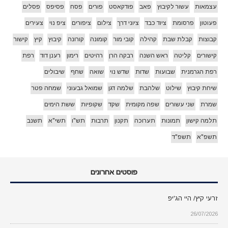
עצמאות
עשור לקיבוץ
פאב
פודקאסט
פורים
פסח
פסיפס
פסלים
פעוטון
פרסומת
ציוד כבד
ציוני דרך
צילום
ציפורים
ציפ נוי
צעירים
קבוצות
קבלת שבת
קהילה
קובי מור
קומונה
קורונה
קיבוץ
קיץ
קישור
קישורים
קליטה
ראש השנה
רבקה הרן
רהיטים
רימון
רענן דוד
רפת
רפת הגרמנית
שבועות
שדות
שדש נוי
שואה
שחף
שיבולים
שיחת קיבוץ
שילוט
שלהבת
שלמה דגן
שמואל גבעוני
שמחה פטר
שמרת
שני עשורים
שפה מקומית
שקד
שקופיות
ששת הימים
תלמה קישון
תמונות
תערוכה
תקנון
תרבות
תש"ו
תשי"א
תשנב
תשפ"א
תשפ"ד
פוסטים אחרונים
זרעי קיץ/ היי הג'יפ
26/07/2026