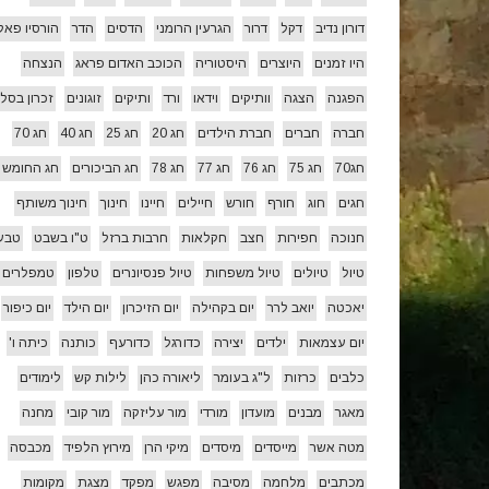
דורון נדיב
דקל
דרור
הגרעין הרומני
הדסים
הדר
הורסיו פאל
היו זמנים
היוצרים
היסטוריה
הכוכב האדום פראג
הנצחה
הפגנה
הצגה
וותיקים
וידאו
ורד
ותיקים
זוגונים
זכרון בסלו
חברה
חברים
חברת הילדים
חג 20
חג 25
חג 40
חג 70
חג70
חג 75
חג 76
חג 77
חג 78
חג הביכורים
חג החומש
חגים
חוג
חורף
חורש
חיילים
חיינו
חינוך
חינוך משותף
חנוכה
חפירות
חצב
חקלאות
חרבות ברזל
ט"ו בשבט
טבע
טיול
טיולים
טיול משפחות
טיול פנסיונרים
טלפון
טמפלרים
יאכטה
יואב לרר
יום בקהילה
יום הזיכרון
יום הילד
יום כיפור
יום עצמאות
ילדים
יצירה
כדורגל
כדורעף
כותנה
כיתה ו'
כלבים
כרזות
ל"ג בעומר
ליאורה כהן
לילות קש
לימודים
מאגר
מבנים
מועדון
מורדי
מור עליזקה
מור קובי
מחנה
מטה אשר
מייסדים
מיסדים
מיקי הרן
מירוץ הלפיד
מכבסה
מכתבים
מלחמה
מסיבה
מפגש
מפקד
מצגת
מקומות