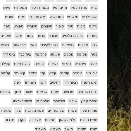
מרוץ
מרוץ הלפיד
מרים זמיר
משה צ'רטוף
משפחות
משק
משק ילדים
נוי שדש
נוסטלגיה
נירה אטינגר
נירים
נעורים
נרקיס
סוכות
סיור
סיפור
סיפורים
סיפריה
ספורט
ספר
ספרייה
סריקות צלומים
עבודה
עדעד
עוגות
עומר
עופרים
עלון
עלונים
עצמאות
עשור לקיבוץ
פאב
פודקאסט
פורים
פסח
פסיפס
פסלים
פעוטון
פרסומת
ציוד כבד
ציוני דרך
צילום
ציפורים
ציפ נוי
צעירים
קבוצות
קבלת שבת
קהילה
קובי מור
קומונה
קורונה
קיבוץ
קיץ
קישור
קישורים
קליטה
ראש השנה
רבקה הרן
רהיטים
רימון
רענן דוד
רפת
רפת הגרמנית
שבועות
שדות
שדש נוי
שואה
שחף
שיבולים
שיחת קיבוץ
שילוט
שלהבת
שלמה דגן
שמואל גבעוני
שמחה פטר
שמרת
שני עשורים
שפה מקומית
שקד
שקופיות
ששת הימים
תלמה קישון
תמונות
תערוכה
תקנון
תרבות
תש"ו
תשי"א
תשנב
תשפ"א
תשפ"ד