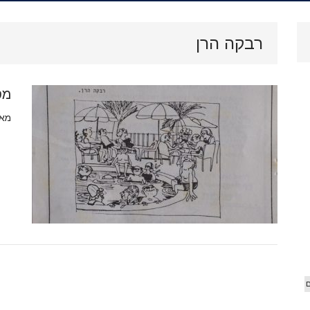
.
ארכיון
רבקה הרן
וידאו
מס
 הג'יפ
אורים
מאת
ם