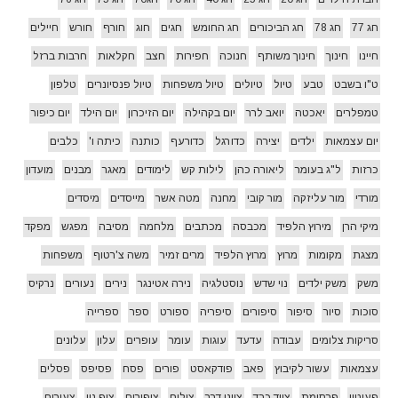
חג 77
חג 78
חג הביכורים
חג החומש
חגים
חוג
חורף
חורש
חיילים
חיינו
חינוך
חינוך משותף
חנוכה
חפירות
חצב
חקלאות
חרבות ברזל
ט"ו בשבט
טבע
טיול
טיולים
טיול משפחות
טיול פנסיונרים
טלפון
טמפלרים
יאכטה
יואב לרר
יום בקהילה
יום הזיכרון
יום הילד
יום כיפור
יום עצמאות
ילדים
יצירה
כדורגל
כדורעף
כותנה
כיתה ו'
כלבים
כרזות
ל"ג בעומר
ליאורה כהן
לילות קש
לימודים
מאגר
מבנים
מועדון
מורדי
מור עליזקה
מור קובי
מחנה
מטה אשר
מייסדים
מיסדים
מיקי הרן
מירוץ הלפיד
מכבסה
מכתבים
מלחמה
מסיבה
מפגש
מפקד
מצגת
מקומות
מרוץ
מרוץ הלפיד
מרים זמיר
משה צ'רטוף
משפחות
משק
משק ילדים
נוי שדש
נוסטלגיה
נירה אטינגר
נירים
נעורים
נרקיס
סוכות
סיור
סיפור
סיפורים
סיפריה
ספורט
ספר
ספרייה
סריקות צלומים
עבודה
עדעד
עוגות
עומר
עופרים
עלון
עלונים
עצמאות
עשור לקיבוץ
פאב
פודקאסט
פורים
פסח
פסיפס
פסלים
פעוטון
פרסומת
ציוד כבד
ציוני דרך
צילום
ציפורים
ציפ נוי
צעירים