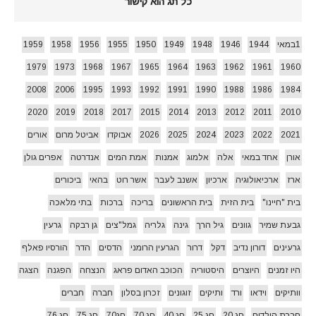
כל תג הוא קישור
1במאי
1944
1946
1948
1949
1950
1955
1956
1958
1959
1979
1973
1968
1967
1965
1964
1963
1962
1961
1960
2008
2006
1995
1993
1992
1991
1990
1988
1986
1984
2020
2019
2018
2017
2015
2014
2013
2012
2011
2010
2021
2022
2023
2024
2025
2026
אבוקדו
אביטל מרום
אורים
אורן
אחד במאי
אלה
אלמוג
אמנות
אמת המים
אנדרטה
אפרים גולן
ארז
ארכיאולוגיה
ארכיון
אשנב לעבר
אשר רוט
בהאי
ביכורים
בית "חיינו"
בית הזית
בית הראשונים
בריכה
ברכות
בתי מלאכה
גבעת שמיר
גוונים
גיל הרך
גינה
גלריה
גמל"צים
גן רבקה
גרעין
גרעינים
דורון נדיב
דקל
דרור
הגרעין הרומני
הדסים
הדר
הורסיו פאלף
היו זמנים
היוצרים
היסטוריה
הכוכב האדום פראג
הנצחה
הפגנה
הצגה
וותיקים
וידאו
ורד
ותיקים
זוגונים
זכרון בסלון
חברה
חברים
חברת הילדים
חג 20
חג 25
חג 40
חג 70
חג70
חג 75
חג 76