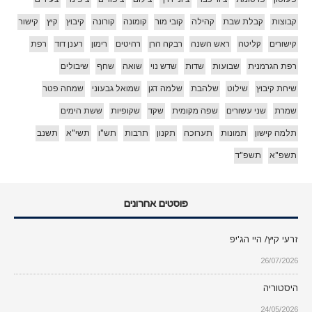
קבוצות
קבלת שבת
קהילה
קובי מור
קומונה
קורונה
קיבוץ
קיץ
קישור
קישורים
קליטה
ראש השנה
רבקה הרן
רהיטים
רימון
רענן דוד
רפת
רפת הגרמנית
שבועות
שדות
שדש נוי
שואה
שחף
שיבולים
שיחת קיבוץ
שילוט
שלהבת
שלמה דגן
שמואל גבעוני
שמחה פטר
שמרת
שני עשורים
שפה מקומית
שקד
שקופיות
ששת הימים
תלמה קישון
תמונות
תערוכה
תקנון
תרבות
תש"ו
תשי"א
תשנב
תשפ"א
תשפ"ד
פוסטים אחרונים
זרעי קיץ/ היי הג'יפ
26/07/2026
היסטוריה
24/05/2026