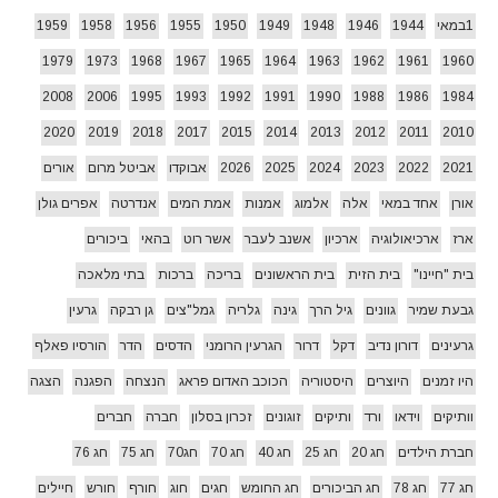
1במאי
1944
1946
1948
1949
1950
1955
1956
1958
1959
1979
1973
1968
1967
1965
1964
1963
1962
1961
1960
2008
2006
1995
1993
1992
1991
1990
1988
1986
1984
2020
2019
2018
2017
2015
2014
2013
2012
2011
2010
2021
2022
2023
2024
2025
2026
אבוקדו
אביטל מרום
אורים
אורן
אחד במאי
אלה
אלמוג
אמנות
אמת המים
אנדרטה
אפרים גולן
ארז
ארכיאולוגיה
ארכיון
אשנב לעבר
אשר רוט
בהאי
ביכורים
בית "חיינו"
בית הזית
בית הראשונים
בריכה
ברכות
בתי מלאכה
גבעת שמיר
גוונים
גיל הרך
גינה
גלריה
גמל"צים
גן רבקה
גרעין
גרעינים
דורון נדיב
דקל
דרור
הגרעין הרומני
הדסים
הדר
הורסיו פאלף
היו זמנים
היוצרים
היסטוריה
הכוכב האדום פראג
הנצחה
הפגנה
הצגה
וותיקים
וידאו
ורד
ותיקים
זוגונים
זכרון בסלון
חברה
חברים
חברת הילדים
חג 20
חג 25
חג 40
חג 70
חג70
חג 75
חג 76
חג 77
חג 78
חג הביכורים
חג החומש
חגים
חוג
חורף
חורש
חיילים