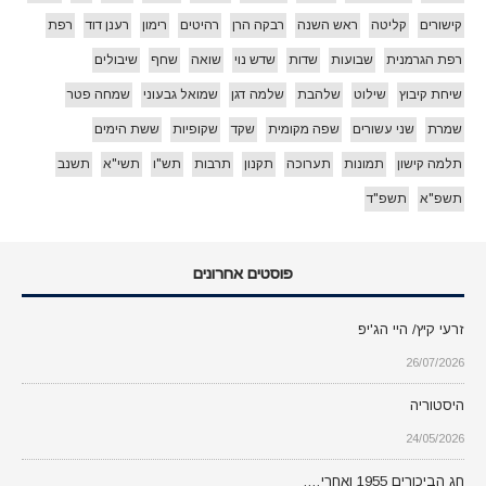
קישורים
קליטה
ראש השנה
רבקה הרן
רהיטים
רימון
רענן דוד
רפת
רפת הגרמנית
שבועות
שדות
שדש נוי
שואה
שחף
שיבולים
שיחת קיבוץ
שילוט
שלהבת
שלמה דגן
שמואל גבעוני
שמחה פטר
שמרת
שני עשורים
שפה מקומית
שקד
שקופיות
ששת הימים
תלמה קישון
תמונות
תערוכה
תקנון
תרבות
תש"ו
תשי"א
תשנב
תשפ"א
תשפ"ד
פוסטים אחרונים
זרעי קיץ/ היי הג'יפ
26/07/2026
היסטוריה
24/05/2026
חג הביכורים 1955 ואחרי….