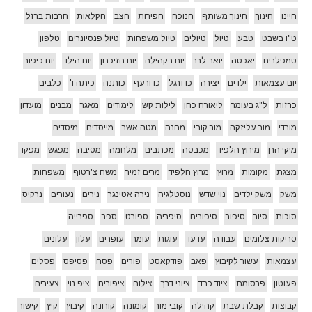
חיינו
חינוך
חינוך משותף
חנוכה
חפירות
חצב
חקלאות
חרבות ברזל
ט"ו בשבט
טבע
טיול
טיולים
טיול משפחות
טיול פנסיונרים
טלפון
טמפלרים
יאכטה
יואב לרר
יום בקהילה
יום הזיכרון
יום הילד
יום כיפור
יום עצמאות
ילדים
יצירה
כדורגל
כדורעף
כותנה
כיתה ו'
כלבים
כרזות
ל"ג בעומר
ליאורה כהן
לילות קש
לימודים
מאגר
מבנים
מועדון
מורדי
מור עליזקה
מור קובי
מחנה
מטה אשר
מייסדים
מיסדים
מיקי הרן
מירוץ הלפיד
מכבסה
מכתבים
מלחמה
מסיבה
מפגש
מפקד
מצגת
מקומות
מרוץ
מרוץ הלפיד
מרים זמיר
משה צ'רטוף
משפחות
משק
משק ילדים
נוי שדש
נוסטלגיה
נירה אטינגר
נירים
נעורים
נרקיס
סוכות
סיור
סיפור
סיפורים
סיפריה
ספורט
ספר
ספרייה
סריקות צלומים
עבודה
עדעד
עוגות
עומר
עופרים
עלון
עלונים
עצמאות
עשור לקיבוץ
פאב
פודקאסט
פורים
פסח
פסיפס
פסלים
פעוטון
פרסומת
ציוד כבד
ציוני דרך
צילום
ציפורים
ציפ נוי
צעירים
קבוצות
קבלת שבת
קהילה
קובי מור
קומונה
קורונה
קיבוץ
קיץ
קישור