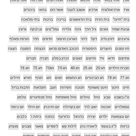
ארז
ארכיאולוגיה
ארכיון
אשנב לעבר
אשר רוט
בהאי
ביכורים
בית "חיינו"
בית הזית
בית הראשונים
בריכה
ברכות
בתי מלאכה
גבעת שמיר
גוונים
גיל הרך
גינה
גלריה
גמל"צים
גן רבקה
גרעין
גרעינים
דורון נדיב
דקל
דרור
הגרעין הרומני
הדסים
הדר
הורסיו פאלף
היו זמנים
היוצרים
היסטוריה
הכוכב האדום פראג
הנצחה
הפגנה
הצגה
וותיקים
וידאו
ורד
ותיקים
זוגונים
זכרון בסלון
חברה
חברים
חברת הילדים
חג 20
חג 25
חג 40
חג 70
חג70
חג 75
חג 76
חג 77
חג 78
חג הביכורים
חג החומש
חגים
חוג
חורף
חורש
חיילים
חיינו
חינוך
חינוך משותף
חנוכה
חפירות
חצב
חקלאות
חרבות ברזל
ט"ו בשבט
טבע
טיול
טיולים
טיול משפחות
טיול פנסיונרים
טלפון
טמפלרים
יאכטה
יואב לרר
יום בקהילה
יום הזיכרון
יום הילד
יום כיפור
יום עצמאות
ילדים
יצירה
כדורגל
כדורעף
כותנה
כיתה ו'
כלבים
כרזות
ל"ג בעומר
ליאורה כהן
לילות קש
לימודים
מאגר
מבנים
מועדון
מורדי
מור עליזקה
מור קובי
מחנה
מטה אשר
מייסדים
מיסדים