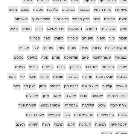
מיקי הרן
מירוץ הלפיד
מכבסה
מכתבים
מלחמה
מסיבה
מפגש
מפקד
מצגת
מקומות
מרוץ
מרוץ הלפיד
מרים זמיר
משה צ'רטוף
משפחות
משק
משק ילדים
נוי שדש
נוסטלגיה
נירה אטינגר
נירים
נעורים
נרקיס
סוכות
סיור
סיפור
סיפורים
סיפריה
ספורט
ספר
ספרייה
סריקות צלומים
עבודה
עדעד
עוגות
עומר
עופרים
עלון
עלונים
עצמאות
עשור לקיבוץ
פאב
פודקאסט
פורים
פסח
פסיפס
פסלים
פעוטון
פרסומת
ציוד כבד
ציוני דרך
צילום
ציפורים
ציפ נוי
צעירים
קבוצות
קבלת שבת
קהילה
קובי מור
קומונה
קורונה
קיבוץ
קיץ
קישור
קישורים
קליטה
ראש השנה
רבקה הרן
רהיטים
רימון
רענן דוד
רפת
רפת הגרמנית
שבועות
שדות
שדש נוי
שואה
שחף
שיבולים
שיחת קיבוץ
שילוט
שלהבת
שלמה דגן
שמואל גבעוני
שמחה פטר
שמרת
שני עשורים
שפה מקומית
שקד
שקופיות
ששת הימים
תלמה קישון
תמונות
תערוכה
תקנון
תרבות
תש"ו
תשי"א
תשנב
תשפ"א
תשפ"ד