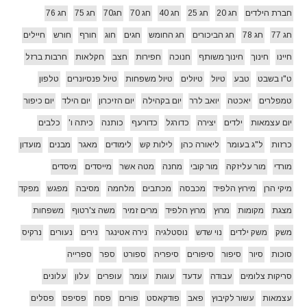
חברת הילדים
חג 20
חג 25
חג 40
חג 70
חג70
חג 75
חג 76
חג 77
חג 78
חג הביכורים
חג החומש
חגים
חוג
חורף
חורש
חיילים
חיינו
חינוך
חינוך משותף
חנוכה
חפירות
חצב
חקלאות
חרבות ברזל
ט"ו בשבט
טבע
טיול
טיולים
טיול משפחות
טיול פנסיונרים
טלפון
טמפלרים
יאכטה
יואב לרר
יום בקהילה
יום הזיכרון
יום הילד
יום כיפור
יום עצמאות
ילדים
יצירה
כדורגל
כדורעף
כותנה
כיתה ו'
כלבים
כרזות
ל"ג בעומר
ליאורה כהן
לילות קש
לימודים
מאגר
מבנים
מועדון
מורדי
מור עליזקה
מור קובי
מחנה
מטה אשר
מייסדים
מיסדים
מיקי הרן
מירוץ הלפיד
מכבסה
מכתבים
מלחמה
מסיבה
מפגש
מפקד
מצגת
מקומות
מרוץ
מרוץ הלפיד
מרים זמיר
משה צ'רטוף
משפחות
משק
משק ילדים
נוי שדש
נוסטלגיה
נירה אטינגר
נירים
נעורים
נרקיס
סוכות
סיור
סיפור
סיפורים
סיפריה
ספורט
ספר
ספרייה
סריקות צלומים
עבודה
עדעד
עוגות
עומר
עופרים
עלון
עלונים
עצמאות
עשור לקיבוץ
פאב
פודקאסט
פורים
פסח
פסיפס
פסלים