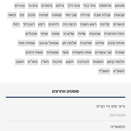
פעוטון
פרסומת
ציוד כבד
ציוני דרך
צילום
ציפורים
ציפ נוי
צעירים
קבוצות
קבלת שבת
קהילה
קובי מור
קומונה
קורונה
קיבוץ
קיץ
קישור
קישורים
קליטה
ראש השנה
רבקה הרן
רהיטים
רימון
רענן דוד
רפת
רפת הגרמנית
שבועות
שדות
שדש נוי
שואה
שחף
שיבולים
שיחת קיבוץ
שילוט
שלהבת
שלמה דגן
שמואל גבעוני
שמחה פטר
שמרת
שני עשורים
שפה מקומית
שקד
שקופיות
ששת הימים
תלמה קישון
תמונות
תערוכה
תקנון
תרבות
תש"ו
תשי"א
תשנב
תשפ"א
תשפ"ד
פוסטים אחרונים
זרעי קיץ/ היי הג'יפ
26/07/2026
היסטוריה