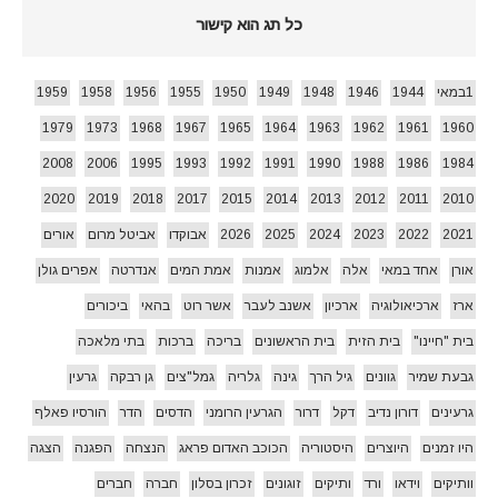
כל תג הוא קישור
1במאי
1944
1946
1948
1949
1950
1955
1956
1958
1959
1979
1973
1968
1967
1965
1964
1963
1962
1961
1960
2008
2006
1995
1993
1992
1991
1990
1988
1986
1984
2020
2019
2018
2017
2015
2014
2013
2012
2011
2010
2021
2022
2023
2024
2025
2026
אבוקדו
אביטל מרום
אורים
אורן
אחד במאי
אלה
אלמוג
אמנות
אמת המים
אנדרטה
אפרים גולן
ארז
ארכיאולוגיה
ארכיון
אשנב לעבר
אשר רוט
בהאי
ביכורים
בית "חיינו"
בית הזית
בית הראשונים
בריכה
ברכות
בתי מלאכה
גבעת שמיר
גוונים
גיל הרך
גינה
גלריה
גמל"צים
גן רבקה
גרעין
גרעינים
דורון נדיב
דקל
דרור
הגרעין הרומני
הדסים
הדר
הורסיו פאלף
היו זמנים
היוצרים
היסטוריה
הכוכב האדום פראג
הנצחה
הפגנה
הצגה
וותיקים
וידאו
ורד
ותיקים
זוגונים
זכרון בסלון
חברה
חברים