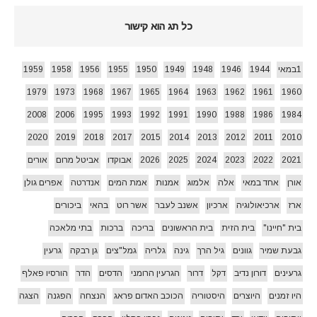
כל תג הוא קישור
1במאי
1944
1946
1948
1949
1950
1955
1956
1958
1959
1979
1973
1968
1967
1965
1964
1963
1962
1961
1960
2008
2006
1995
1993
1992
1991
1990
1988
1986
1984
2020
2019
2018
2017
2015
2014
2013
2012
2011
2010
2021
2022
2023
2024
2025
2026
אבוקדו
אביטל מרום
אורים
אורן
אחד במאי
אלה
אלמוג
אמנות
אמת המים
אנדרטה
אפרים גולן
ארז
ארכיאולוגיה
ארכיון
אשנב לעבר
אשר רוט
בהאי
ביכורים
בית "חיינו"
בית הזית
בית הראשונים
בריכה
ברכות
בתי מלאכה
גבעת שמיר
גוונים
גיל הרך
גינה
גלריה
גמל"צים
גן רבקה
גרעין
גרעינים
דורון נדיב
דקל
דרור
הגרעין הרומני
הדסים
הדר
הורסיו פאלף
היו זמנים
היוצרים
היסטוריה
הכוכב האדום פראג
הנצחה
הפגנה
הצגה