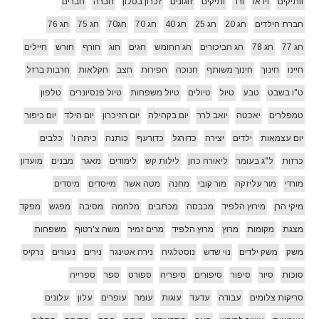
וותיקים
וידאו
ורד
ותיקים
זוגונים
זכרון בסלון
חברה
חברים
חברת הילדים
חג 20
חג 25
חג 40
חג 70
חג70
חג 75
חג 76
חג 77
חג 78
חג הביכורים
חג החומש
חגים
חוג
חורף
חורש
חיילים
חיינו
חינוך
חינוך משותף
חנוכה
חפירות
חצב
חקלאות
חרבות ברזל
ט"ו בשבט
טבע
טיול
טיולים
טיול משפחות
טיול פנסיונרים
טלפון
טמפלרים
יאכטה
יואב לרר
יום בקהילה
יום הזיכרון
יום הילד
יום כיפור
יום עצמאות
ילדים
יצירה
כדורגל
כדורעף
כותנה
כיתה ו'
כלבים
כרזות
ל"ג בעומר
ליאורה כהן
לילות קש
לימודים
מאגר
מבנים
מועדון
מורדי
מור עליזקה
מור קובי
מחנה
מטה אשר
מייסדים
מיסדים
מיקי הרן
מירוץ הלפיד
מכבסה
מכתבים
מלחמה
מסיבה
מפגש
מפקד
מצגת
מקומות
מרוץ
מרוץ הלפיד
מרים זמיר
משה צ'רטוף
משפחות
משק
משק ילדים
נוי שדש
נוסטלגיה
נירה אטינגר
נירים
נעורים
נרקיס
סוכות
סיור
סיפור
סיפורים
סיפריה
ספורט
ספר
ספרייה
סריקות צלומים
עבודה
עדעד
עוגות
עומר
עופרים
עלון
עלונים