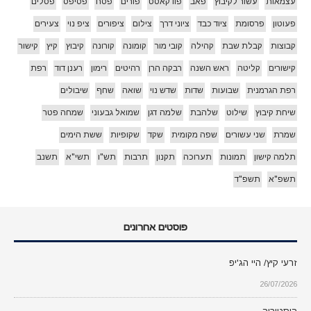
עצמאות
עשור לקיבוץ
פאב
פודקאסט
פורים
פסח
פסיפס
פסלים
פעוטון
פרסומת
ציוד כבד
ציוני דרך
צילום
ציפורים
ציפ נוי
צעירים
קבוצות
קבלת שבת
קהילה
קובי מור
קומונה
קורונה
קיבוץ
קיץ
קישור
קישורים
קליטה
ראש השנה
רבקה הרן
רהיטים
רימון
רענן דוד
רפת
רפת הגרמנית
שבועות
שדות
שדש נוי
שואה
שחף
שיבולים
שיחת קיבוץ
שילוט
שלהבת
שלמה דגן
שמואל גבעוני
שמחה פטר
שמרת
שני עשורים
שפה מקומית
שקד
שקופיות
ששת הימים
תלמה קישון
תמונות
תערוכה
תקנון
תרבות
תש"ו
תשי"א
תשנב
תשפ"א
תשפ"ד
פוסטים אחרונים
זרעי קיץ/ היי הג'יפ
26/07/2026