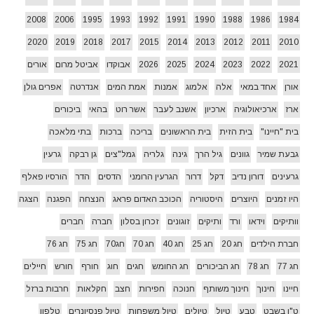
2008
2006
1995
1993
1992
1991
1990
1988
1986
1984
2020
2019
2018
2017
2015
2014
2013
2012
2011
2010
2021
2022
2023
2024
2025
2026
אבוקדו
אביטל מרום
אורים
אורן
אחד במאי
אלה
אלמוג
אמנות
אמת המים
אנדרטה
אפרים גולן
ארז
ארכיאולוגיה
ארכיון
אשנב לעבר
אשר רוט
בהאי
ביכורים
בית "חיינו"
בית הזית
בית הראשונים
בריכה
ברכות
בתי מלאכה
גבעת שמיר
גוונים
גיל הרך
גינה
גלריה
גמל"צים
גן רבקה
גרעין
גרעינים
דורון נדיב
דקל
דרור
הגרעין הרומני
הדסים
הדר
הורסיו פאלף
היו זמנים
היוצרים
היסטוריה
הכוכב האדום פראג
הנצחה
הפגנה
הצגה
וותיקים
וידאו
ורד
ותיקים
זוגונים
זכרון בסלון
חברה
חברים
חברת הילדים
חג 20
חג 25
חג 40
חג 70
חג70
חג 75
חג 76
חג 77
חג 78
חג הביכורים
חג החומש
חגים
חוג
חורף
חורש
חיילים
חיינו
חינוך
חינוך משותף
חנוכה
חפירות
חצב
חקלאות
חרבות ברזל
ט"ו בשבט
טבע
טיול
טיולים
טיול משפחות
טיול פנסיונרים
טלפון