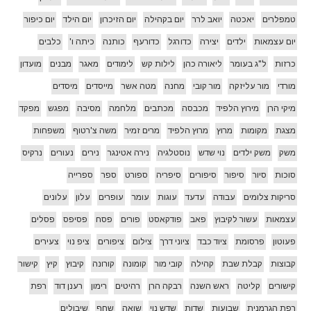
טמפלרים
יאכטה
יואב לרר
יום בקהילה
יום הזיכרון
יום הילד
יום כיפור
יום עצמאות
ילדים
יצירה
כדורגל
כדורעף
כותנה
כיתה ו'
כלבים
כרזות
ל"ג בעומר
ליאורה כהן
לילות קש
לימודים
מאגר
מבנים
מועדון
מורדי
מור עליזקה
מור קובי
מחנה
מטה אשר
מייסדים
מיסדים
מיקי הרן
מירוץ הלפיד
מכבסה
מכתבים
מלחמה
מסיבה
מפגש
מפקד
מצגת
מקומות
מרוץ
מרוץ הלפיד
מרים זמיר
משה צ'רטוף
משפחות
משק
משק ילדים
נוי שדש
נוסטלגיה
נירה אטינגר
נירים
נעורים
נרקיס
סוכות
סיור
סיפור
סיפורים
סיפריה
ספורט
ספר
ספרייה
סריקות צלומים
עבודה
עדעד
עוגות
עומר
עופרים
עלון
עלונים
עצמאות
עשור לקיבוץ
פאב
פודקאסט
פורים
פסח
פסיפס
פסלים
פעוטון
פרסומת
ציוד כבד
ציוני דרך
צילום
ציפורים
ציפ נוי
צעירים
קבוצות
קבלת שבת
קהילה
קובי מור
קומונה
קורונה
קיבוץ
קיץ
קישור
קישורים
קליטה
ראש השנה
רבקה הרן
רהיטים
רימון
רענן דוד
רפת
רפת הגרמנית
שבועות
שדות
שדש נוי
שואה
שחף
שיבולים