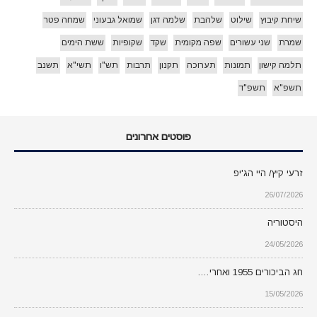
שיחת קיבוץ
שילוט
שלהבת
שלמה דגן
שמואל גבעוני
שמחה פטר
שמרת
שני עשורים
שפה מקומית
שקד
שקופיות
ששת הימים
תלמה קישון
תמונות
תערוכה
תקנון
תרבות
תש"ו
תשי"א
תשנב
תשפ"א
תשפ"ד
פוסטים אחרונים
זרעי קיץ/ היי הג'יפ
26/07/2026
היסטוריה
24/05/2026
חג הביכורים 1955 ואחרי….
15/05/2026