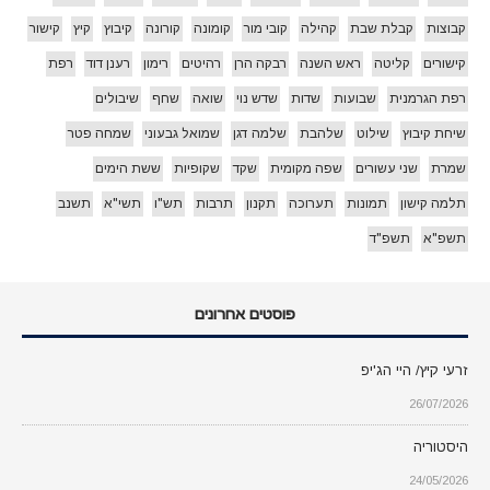
קבוצות
קבלת שבת
קהילה
קובי מור
קומונה
קורונה
קיבוץ
קיץ
קישור
קישורים
קליטה
ראש השנה
רבקה הרן
רהיטים
רימון
רענן דוד
רפת
רפת הגרמנית
שבועות
שדות
שדש נוי
שואה
שחף
שיבולים
שיחת קיבוץ
שילוט
שלהבת
שלמה דגן
שמואל גבעוני
שמחה פטר
שמרת
שני עשורים
שפה מקומית
שקד
שקופיות
ששת הימים
תלמה קישון
תמונות
תערוכה
תקנון
תרבות
תש"ו
תשי"א
תשנב
תשפ"א
תשפ"ד
פוסטים אחרונים
זרעי קיץ/ היי הג'יפ
26/07/2026
היסטוריה
24/05/2026