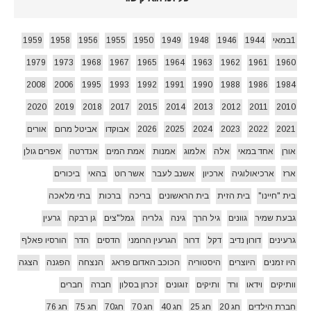
1במאי
1944
1946
1948
1949
1950
1955
1956
1958
1959
1979
1973
1968
1967
1965
1964
1963
1962
1961
1960
2008
2006
1995
1993
1992
1991
1990
1988
1986
1984
2020
2019
2018
2017
2015
2014
2013
2012
2011
2010
2021
2022
2023
2024
2025
2026
אבוקדו
אביטל מרום
אורים
אורן
אחד במאי
אלה
אלמוג
אמנות
אמת המים
אנדרטה
אפרים גולן
ארז
ארכיאולוגיה
ארכיון
אשנב לעבר
אשר רוט
בהאי
ביכורים
בית "חיינו"
בית הזית
בית הראשונים
בריכה
ברכות
בתי מלאכה
גבעת שמיר
גוונים
גיל הרך
גינה
גלריה
גמל"צים
גן רבקה
גרעין
גרעינים
דורון נדיב
דקל
דרור
הגרעין הרומני
הדסים
הדר
הורסיו פאלף
היו זמנים
היוצרים
היסטוריה
הכוכב האדום פראג
הנצחה
הפגנה
הצגה
וותיקים
וידאו
ורד
ותיקים
זוגונים
זכרון בסלון
חברה
חברים
חברת הילדים
חג 20
חג 25
חג 40
חג 70
חג70
חג 75
חג 76