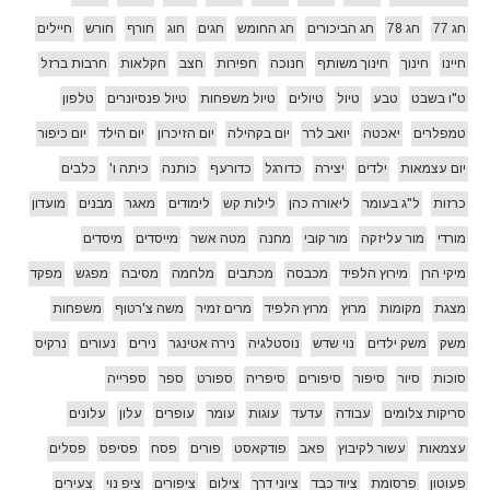
חג 77
חג 78
חג הביכורים
חג החומש
חגים
חוג
חורף
חורש
חיילים
חיינו
חינוך
חינוך משותף
חנוכה
חפירות
חצב
חקלאות
חרבות ברזל
ט"ו בשבט
טבע
טיול
טיולים
טיול משפחות
טיול פנסיונרים
טלפון
טמפלרים
יאכטה
יואב לרר
יום בקהילה
יום הזיכרון
יום הילד
יום כיפור
יום עצמאות
ילדים
יצירה
כדורגל
כדורעף
כותנה
כיתה ו'
כלבים
כרזות
ל"ג בעומר
ליאורה כהן
לילות קש
לימודים
מאגר
מבנים
מועדון
מורדי
מור עליזקה
מור קובי
מחנה
מטה אשר
מייסדים
מיסדים
מיקי הרן
מירוץ הלפיד
מכבסה
מכתבים
מלחמה
מסיבה
מפגש
מפקד
מצגת
מקומות
מרוץ
מרוץ הלפיד
מרים זמיר
משה צ'רטוף
משפחות
משק
משק ילדים
נוי שדש
נוסטלגיה
נירה אטינגר
נירים
נעורים
נרקיס
סוכות
סיור
סיפור
סיפורים
סיפריה
ספורט
ספר
ספרייה
סריקות צלומים
עבודה
עדעד
עוגות
עומר
עופרים
עלון
עלונים
עצמאות
עשור לקיבוץ
פאב
פודקאסט
פורים
פסח
פסיפס
פסלים
פעוטון
פרסומת
ציוד כבד
ציוני דרך
צילום
ציפורים
ציפ נוי
צעירים