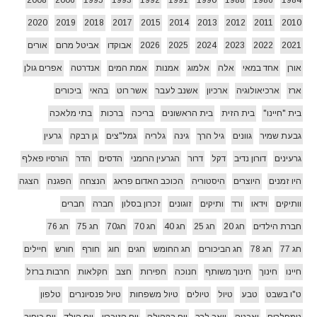
2008
2006
1995
1993
1992
1991
1990
1988
1986
1984
2020
2019
2018
2017
2015
2014
2013
2012
2011
2010
2021
2022
2023
2024
2025
2026
אבוקדו
אביטל מרום
אורים
אורן
אחד במאי
אלה
אלמוג
אמנות
אמת המים
אנדרטה
אפרים גולן
ארז
ארכיאולוגיה
ארכיון
אשנב לעבר
אשר רוט
בהאי
ביכורים
בית "חיינו"
בית הזית
בית הראשונים
בריכה
ברכות
בתי מלאכה
גבעת שמיר
גוונים
גיל הרך
גינה
גלריה
גמל"צים
גן רבקה
גרעין
גרעינים
דורון נדיב
דקל
דרור
הגרעין הרומני
הדסים
הדר
הורסיו פאלף
היו זמנים
היוצרים
היסטוריה
הכוכב האדום פראג
הנצחה
הפגנה
הצגה
וותיקים
וידאו
ורד
ותיקים
זוגונים
זכרון בסלון
חברה
חברים
חברת הילדים
חג 20
חג 25
חג 40
חג 70
חג70
חג 75
חג 76
חג 77
חג 78
חג הביכורים
חג החומש
חגים
חוג
חורף
חורש
חיילים
חיינו
חינוך
חינוך משותף
חנוכה
חפירות
חצב
חקלאות
חרבות ברזל
ט"ו בשבט
טבע
טיול
טיולים
טיול משפחות
טיול פנסיונרים
טלפון