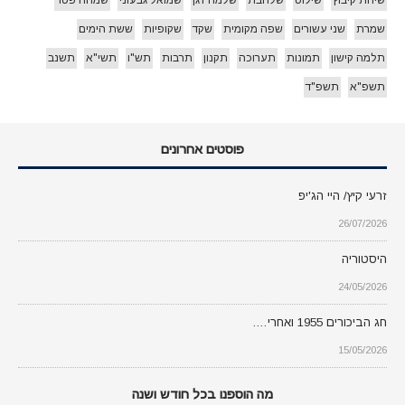
שיחת קיבוץ
שילוט
שלהבת
שלמה דגן
שמואל גבעוני
שמחה פטר
שמרת
שני עשורים
שפה מקומית
שקד
שקופיות
ששת הימים
תלמה קישון
תמונות
תערוכה
תקנון
תרבות
תש"ו
תשי"א
תשנב
תשפ"א
תשפ"ד
פוסטים אחרונים
זרעי קיץ/ היי הג'יפ
26/07/2026
היסטוריה
24/05/2026
חג הביכורים 1955 ואחרי….
15/05/2026
מה הוספנו בכל חודש ושנה