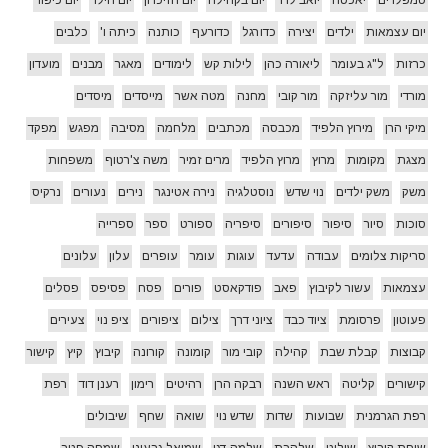
טמפלרים
יאכטה
יואב לרר
יום בקהילה
יום הזיכרון
יום הילד
יום כיפור
יום עצמאות
ילדים
יצירה
כדורגל
כדורעף
כותנה
כיתה ו'
כלבים
כרזות
ל"ג בעומר
ליאורה כהן
לילות קש
לימודים
מאגר
מבנים
מועדון
מורדי
מור עליזקה
מור קובי
מחנה
מטה אשר
מייסדים
מיסדים
מיקי הרן
מירוץ הלפיד
מכבסה
מכתבים
מלחמה
מסיבה
מפגש
מפקד
מצגת
מקומות
מרוץ
מרוץ הלפיד
מרים זמיר
משה צ'רטוף
משפחות
משק
משק ילדים
נוי שדש
נוסטלגיה
נירה אטינגר
נירים
נעורים
נרקיס
סוכות
סיור
סיפור
סיפורים
סיפריה
ספורט
ספר
ספרייה
סריקות צלומים
עבודה
עדעד
עוגות
עומר
עופרים
עלון
עלונים
עצמאות
עשור לקיבוץ
פאב
פודקאסט
פורים
פסח
פסיפס
פסלים
פעוטון
פרסומת
ציוד כבד
ציוני דרך
צילום
ציפורים
ציפ נוי
צעירים
קבוצות
קבלת שבת
קהילה
קובי מור
קומונה
קורונה
קיבוץ
קיץ
קישור
קישורים
קליטה
ראש השנה
רבקה הרן
רהיטים
רימון
רענן דוד
רפת
רפת הגרמנית
שבועות
שדות
שדש נוי
שואה
שחף
שיבולים