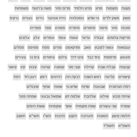
מצגת
מקומות
מרוץ
מרוץ הלפיד
מרים זמיר
משה צ'רטוף
משפחות
משק
משק ילדים
נוי שדש
נוסטלגיה
נירה אטינגר
נירים
נעורים
נרקיס
סוכות
סיור
סיפור
סיפורים
סיפריה
ספורט
ספר
ספרייה
סריקות צלומים
עבודה
עדעד
עוגות
עומר
עופרים
עלון
עלונים
עצמאות
עשור לקיבוץ
פאב
פודקאסט
פורים
פסח
פסיפס
פסלים
פעוטון
פרסומת
ציוד כבד
ציוני דרך
צילום
ציפורים
ציפ נוי
צעירים
קבוצות
קבלת שבת
קהילה
קובי מור
קומונה
קורונה
קיבוץ
קיץ
קישור
קישורים
קליטה
ראש השנה
רבקה הרן
רהיטים
רימון
רענן דוד
רפת
רפת הגרמנית
שבועות
שדות
שדש נוי
שואה
שחף
שיבולים
שיחת קיבוץ
שילוט
שלהבת
שלמה דגן
שמואל גבעוני
שמחה פטר
שמרת
שני עשורים
שפה מקומית
שקד
שקופיות
ששת הימים
תלמה קישון
תמונות
תערוכה
תקנון
תרבות
תש"ו
תשי"א
תשנב
תשפ"א
תשפ"ד