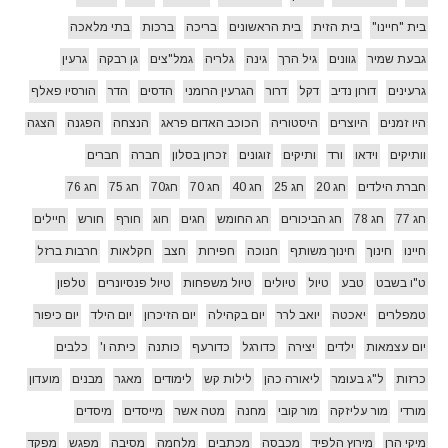
בית "חיינו"
בית הזית
בית הראשונים
בריכה
ברכות
בתי מלאכה
גבעת שמיר
גוונים
גיל הרך
גינה
גלריה
גמל"צים
גן רבקה
גרעין
גרעינים
דורון נדיב
דקל
דרור
הגרעין הרומני
הדסים
הדר
הורסיו פאלף
היו זמנים
היוצרים
היסטוריה
הכוכב האדום פראג
הנצחה
הפגנה
הצגה
וותיקים
וידאו
ורד
ותיקים
זוגונים
זכרון בסלון
חברה
חברים
חברת הילדים
חג 20
חג 25
חג 40
חג 70
חג70
חג 75
חג 76
חג 77
חג 78
חג הביכורים
חג החומש
חגים
חוג
חורף
חורש
חיילים
חיינו
חינוך
חינוך משותף
חנוכה
חפירות
חצב
חקלאות
חרבות ברזל
ט"ו בשבט
טבע
טיול
טיולים
טיול משפחות
טיול פנסיונרים
טלפון
טמפלרים
יאכטה
יואב לרר
יום בקהילה
יום הזיכרון
יום הילד
יום כיפור
יום עצמאות
ילדים
יצירה
כדורגל
כדורעף
כותנה
כיתה ו'
כלבים
כרזות
ל"ג בעומר
ליאורה כהן
לילות קש
לימודים
מאגר
מבנים
מועדון
מורדי
מור עליזקה
מור קובי
מחנה
מטה אשר
מייסדים
מיסדים
מיקי הרן
מירוץ הלפיד
מכבסה
מכתבים
מלחמה
מסיבה
מפגש
מפקד