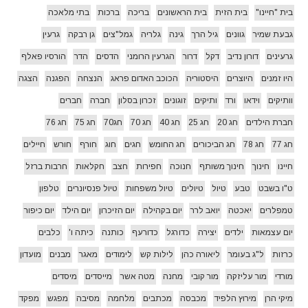
בית "חיינו"
בית הזית
בית הראשונים
בריכה
ברכות
בתי מלאכה
גבעת שמיר
גוונים
גיל הרך
גינה
גלריה
גמל"צים
גן רבקה
גרעין
גרעינים
דורון נדיב
דקל
דרור
הגרעין הרומני
הדסים
הדר
הורסיו פאלף
היו זמנים
היוצרים
היסטוריה
הכוכב האדום פראג
הנצחה
הפגנה
הצגה
וותיקים
וידאו
ורד
ותיקים
זוגונים
זכרון בסלון
חברה
חברים
חברת הילדים
חג 20
חג 25
חג 40
חג 70
חג70
חג 75
חג 76
חג 77
חג 78
חג הביכורים
חג החומש
חגים
חוג
חורף
חורש
חיילים
חיינו
חינוך
חינוך משותף
חנוכה
חפירות
חצב
חקלאות
חרבות ברזל
ט"ו בשבט
טבע
טיול
טיולים
טיול משפחות
טיול פנסיונרים
טלפון
טמפלרים
יאכטה
יואב לרר
יום בקהילה
יום הזיכרון
יום הילד
יום כיפור
יום עצמאות
ילדים
יצירה
כדורגל
כדורעף
כותנה
כיתה ו'
כלבים
כרזות
ל"ג בעומר
ליאורה כהן
לילות קש
לימודים
מאגר
מבנים
מועדון
מורדי
מור עליזקה
מור קובי
מחנה
מטה אשר
מייסדים
מיסדים
מיקי הרן
מירוץ הלפיד
מכבסה
מכתבים
מלחמה
מסיבה
מפגש
מפקד