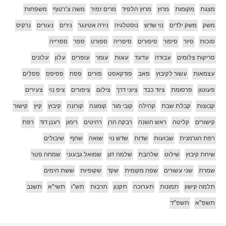
מצגת
מקומות
מרוץ
מרוץ הלפיד
מרים זמיר
משה צ'רטוף
משפחות
משק
משק ילדים
נוי שדש
נוסטלגיה
נירה אטינגר
נירים
נעורים
נרקיס
סוכות
סיור
סיפור
סיפורים
סיפריה
ספורט
ספר
ספרייה
סריקות צלומים
עבודה
עדעד
עוגות
עומר
עופרים
עלון
עלונים
עצמאות
עשור לקיבוץ
פאב
פודקאסט
פורים
פסח
פסיפס
פסלים
פעוטון
פרסומת
ציוד כבד
ציוני דרך
צילום
ציפורים
ציפ נוי
צעירים
קבוצות
קבלת שבת
קהילה
קובי מור
קומונה
קורונה
קיבוץ
קיץ
קישור
קישורים
קליטה
ראש השנה
רבקה הרן
רהיטים
רימון
רענן דוד
רפת
רפת הגרמנית
שבועות
שדות
שדש נוי
שואה
שחף
שיבולים
שיחת קיבוץ
שילוט
שלהבת
שלמה דגן
שמואל גבעוני
שמחה פטר
שמרת
שני עשורים
שפה מקומית
שקד
שקופיות
ששת הימים
תלמה קישון
תמונות
תערוכה
תקנון
תרבות
תש"ו
תשי"א
תשנב
תשפ"א
תשפ"ד