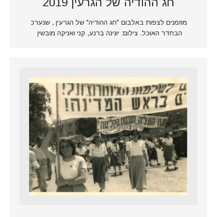
חג ההודיה של הגרעין 2019
מוזמנים לצפות באלבום "חג ההודיה" של הגרעין , שנערכ
הבחדר האוכל. צילום: יונינה ברנע, קני ואניקה מובשין