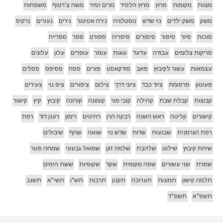
מצגת
מקומות
מרוץ
מרוץ הלפיד
מרים זמיר
משה צ'רטוף
משפחות
משק
משק ילדים
נוי שדש
נוסטלגיה
נירה אטינגר
נירים
נעורים
נרקיס
סוכות
סיור
סיפור
סיפורים
סיפריה
ספורט
ספר
ספרייה
סריקות צלומים
עבודה
עדעד
עוגות
עומר
עופרים
עלון
עלונים
עצמאות
עשור לקיבוץ
פאב
פודקאסט
פורים
פסח
פסיפס
פסלים
פעוטון
פרסומת
ציוד כבד
ציוני דרך
צילום
ציפורים
ציפ נוי
צעירים
קבוצות
קבלת שבת
קהילה
קובי מור
קומונה
קורונה
קיבוץ
קיץ
קישור
קישורים
קליטה
ראש השנה
רבקה הרן
רהיטים
רימון
רענן דוד
רפת
רפת הגרמנית
שבועות
שדות
שדש נוי
שואה
שחף
שיבולים
שיחת קיבוץ
שילוט
שלהבת
שלמה דגן
שמואל גבעוני
שמחה פטר
שמרת
שני עשורים
שפה מקומית
שקד
שקופיות
ששת הימים
תלמה קישון
תמונות
תערוכה
תקנון
תרבות
תש"ו
תשי"א
תשנב
תשפ"א
תשפ"ד