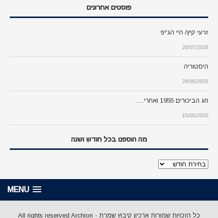
פוסטים אחרונים
זרעי קיץ/ היי הג'יפ
26/07/2026
היסטוריה
24/05/2026
חג הביכורים 1955 ואחרי….
15/05/2026
מה הוספנו בכל חודש ושנה
מה
הוספנו
בכל
MENU
חודש
ושנה
כל הזכויות שמורות ארכיון קיבוץ שמרת - All rights reserved Archion