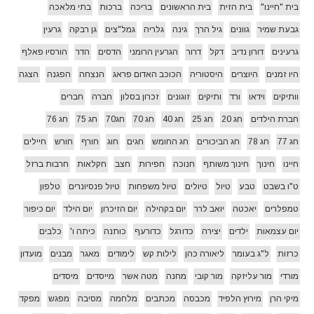
בית "חיינו"
בית הזית
בית הראשונים
בריכה
ברכות
בתי מלאכה
גבעת שמיר
גוונים
גיל הרך
גינה
גלריה
גמל"צים
גן רבקה
גרעין
גרעינים
דורון נדיב
דקל
דרור
הגרעין הרומני
הדסים
הדר
הורסיו פאלף
היו זמנים
היוצרים
היסטוריה
הכוכב האדום פראג
הנצחה
הפגנה
הצגה
וותיקים
וידאו
ורד
ותיקים
זוגונים
זכרון בסלון
חברה
חברים
חברת הילדים
חג 20
חג 25
חג 40
חג 70
חג70
חג 75
חג 76
חג 77
חג 78
חג הביכורים
חג החומש
חגים
חוג
חורף
חורש
חיילים
חיינו
חינוך
חינוך משותף
חנוכה
חפירות
חצב
חקלאות
חרבות ברזל
ט"ו בשבט
טבע
טיול
טיולים
טיול משפחות
טיול פנסיונרים
טלפון
טמפלרים
יאכטה
יואב לרר
יום בקהילה
יום הזיכרון
יום הילד
יום כיפור
יום עצמאות
ילדים
יצירה
כדורגל
כדורעף
כותנה
כיתה ו'
כלבים
כרזות
ל"ג בעומר
ליאורה כהן
לילות קש
לימודים
מאגר
מבנים
מועדון
מורדי
מור עליזקה
מור קובי
מחנה
מטה אשר
מייסדים
מיסדים
מיקי הרן
מירוץ הלפיד
מכבסה
מכתבים
מלחמה
מסיבה
מפגש
מפקד